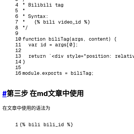
4
* Bilibili tag
5
*
6
* Syntax:
7
*   {% bili video_id %}
8
*/
9
10
function
biliTag
(
args, content
) 
{
11
var
 id = args[
0
];
12
13
return
`<div style="position: relati
14
}
15
16
module
.exports = biliTag;
#
第三步 在md文章中使用
在文章中使用的语法为
1
{% bili bili_id %}