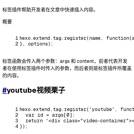
标签插件帮助开发者在文章中快速插入内容。
概要
1
hexo.extend.tag.register(name, 
function
(
2
}, options);
标签函数会传入两个参数：args 和 content，前者代表开发
者在使用标签插件时传入的参数，而后者则是标签插件所覆盖
的内容。
#
youtube视频栗子
1
hexo.extend.tag.register(
'youtube'
, 
func
2
var
 id = args[
0
];
3
return
'<div class="video-container">
4
});