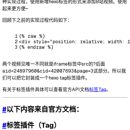
种实现过程，使用新增hexo标签的形式来添加B站视频。使用
起来更方便~
回顾下之前的实现过程代码如下：
1
{% raw %}
2
<
div
style
=
"position: relative; width: 
3
{% endraw %}
两个视频见唯一不同就是iframe标签中src的?后面
aid=24897960&cid=42007693&page=3
这部分。所以我
们可以把它封装成一个hexo tag标签插件。
有关于标签插件具体可以查看官方API文档
标签Tag
。
#
以下内容来自官方文档：
#
标签插件（Tag）