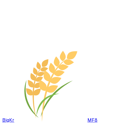
BigKr
MF8