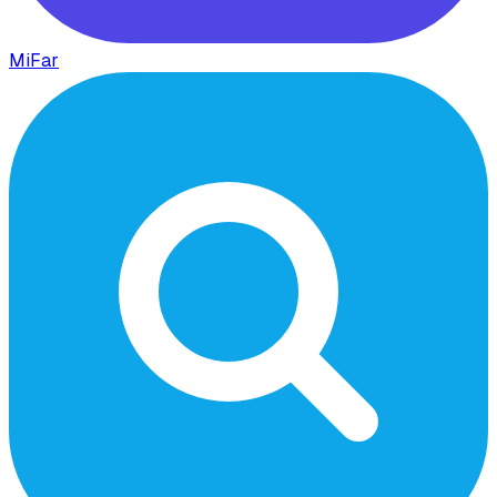
MiFar