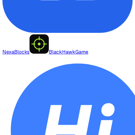
NexaBlocks
BlackHawkGame