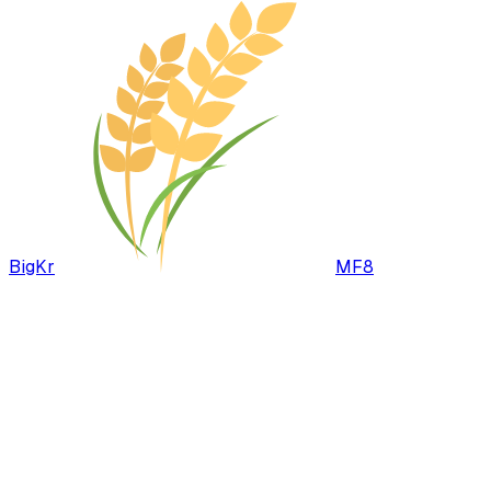
BigKr
MF8