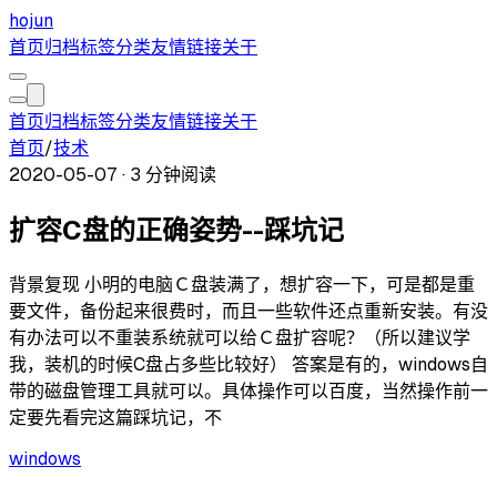
hojun
首页
归档
标签
分类
友情链接
关于
首页
归档
标签
分类
友情链接
关于
首页
/
技术
2020-05-07
·
3 分钟阅读
扩容C盘的正确姿势--踩坑记
背景复现 小明的电脑Ｃ盘装满了，想扩容一下，可是都是重
要文件，备份起来很费时，而且一些软件还点重新安装。有没
有办法可以不重装系统就可以给Ｃ盘扩容呢？（所以建议学
我，装机的时候C盘占多些比较好） 答案是有的，windows自
带的磁盘管理工具就可以。具体操作可以百度，当然操作前一
定要先看完这篇踩坑记，不
windows