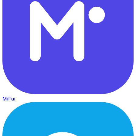
MiFar