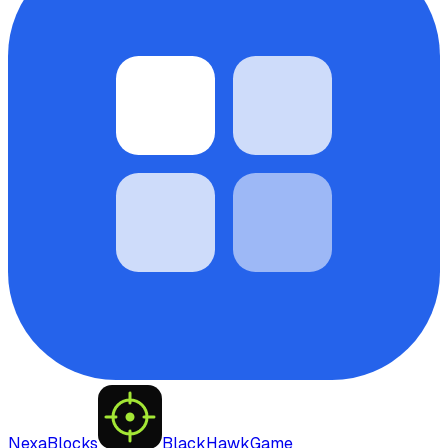
NexaBlocks
BlackHawkGame