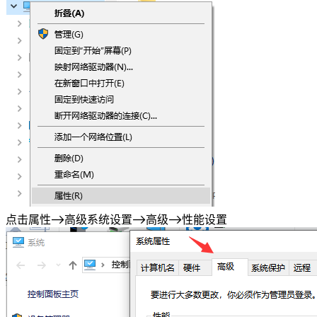
点击属性->高级系统设置->高级->性能设置