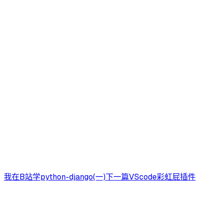
我在B站学python-django(一)
下一篇
VScode彩虹屁插件