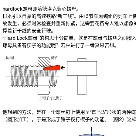
hardlock螺母即哈德洛克偏心螺母。
日本引以自豪的高速铁路“新干线”。由16节车厢编组的列车
故发生，必须时常检查并重新拧紧，这需要花费令人难以想象的人力
撑着新干线的安全行驶。
“Hard Lock螺母”的构思十分简单，就是在螺母与螺丝
螺母具备有楔子的功能呢？若林进行了一番冥思苦想。
他想到的方法，是在一个螺丝钉上使用呈“凹”“凸”形状的两
（圆形加工），于是形成了锤子揳打楔子的功能。（图2）这