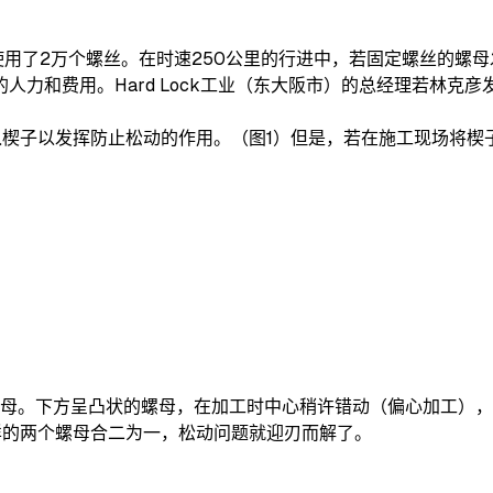
上使用了2万个螺丝。在时速250公里的行进中，若固定螺丝的
和费用。Hard Lock工业（东大阪市）的总经理若林克彦发明的
之间揳入楔子以发挥防止松动的作用。（图1）但是，若在施工现场
种螺母。下方呈凸状的螺母，在加工时中心稍许错动（偏心加工）
样的两个螺母合二为一，松动问题就迎刃而解了。