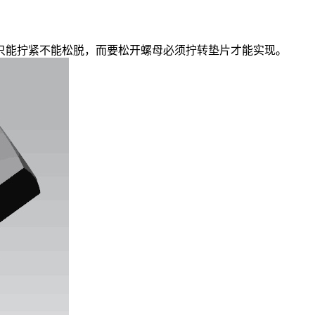
只能拧紧不能松脱，而要松开螺母必须拧转垫片才能实现。