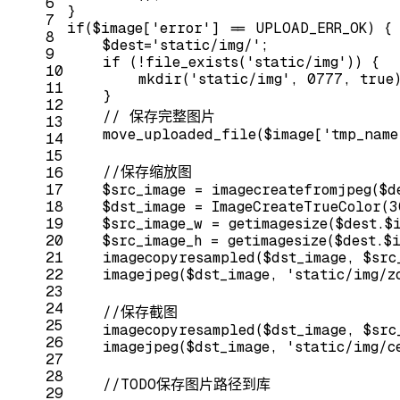
6
}
7
if
($image[
'error'
] == UPLOAD_ERR_OK) {
8
    $dest=
'static/img/'
;
9
if
 (!file_exists(
'static/img'
)) {
10
        mkdir(
'static/img'
, 
0777
, 
true
11
    }
12
// 保存完整图片
13
    move_uploaded_file($image[
'tmp_name
14
15
//保存缩放图
16
17
    $src_image = imagecreatefromjpeg($d
18
    $dst_image = ImageCreateTrueColor(
3
19
    $src_image_w = getimagesize($dest.$
20
    $src_image_h = getimagesize($dest.$
21
    imagecopyresampled($dst_image, $src
22
    imagejpeg($dst_image, 
'static/img/z
23
24
//保存截图
25
    imagecopyresampled($dst_image, $src
26
    imagejpeg($dst_image, 
'static/img/c
27
28
//TODO保存图片路径到库
29