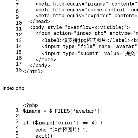
<
meta
http-equiv
=
"pragma"
content
=
"
7
<
meta
http-equiv
=
"cache-control"
co
8
<
meta
http-equiv
=
"expires"
content
=
9
</
head
>
10
<
body
style
=
"overflow-x:visible;"
>
11
<
form
action
=
"index.php"
enctype
=
"
12
<
label
>
仅支持jpg格式图片
</
label
>
<
b
13
14
<
input
type
=
"file"
name
=
"avatar"
15
<
input
type
=
"submit"
value
=
"提交"
16
</
form
>
17
</
body
>
18
</
html
>
index.php
<?php
1
$image = $_FILES[
'avatar'
];
2
3
if
 ($image[
'error'
] == 
4
) {
4
echo
"请选择图片！"
;
5
exit
();