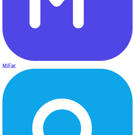
MiFar