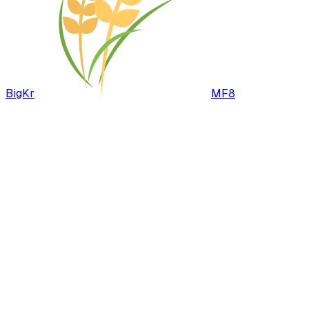
BigKr
MF8