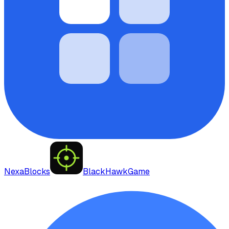
NexaBlocks
BlackHawkGame