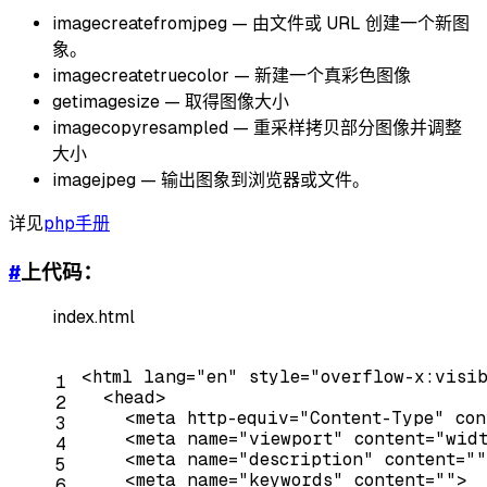
imagecreatefromjpeg — 由文件或 URL 创建一个新图
象。
imagecreatetruecolor — 新建一个真彩色图像
getimagesize — 取得图像大小
imagecopyresampled — 重采样拷贝部分图像并调整
大小
imagejpeg — 输出图象到浏览器或文件。
详见
php手册
#
上代码：
index.html
<
html
lang
=
"en"
style
=
"overflow-x:visi
1
<
head
>
2
<
meta
http-equiv
=
"Content-Type"
con
3
<
meta
name
=
"viewport"
content
=
"widt
4
<
meta
name
=
"description"
content
=
""
5
<
meta
name
=
"keywords"
content
=
""
>
6