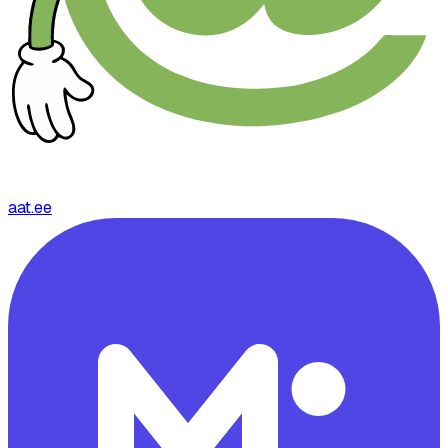
aat.ee