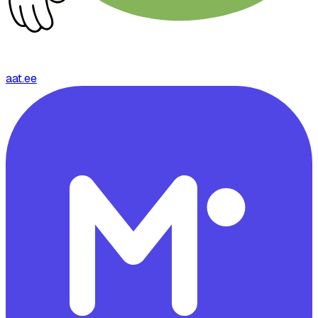
aat.ee