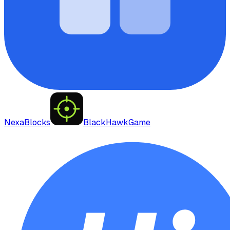
NexaBlocks
BlackHawkGame