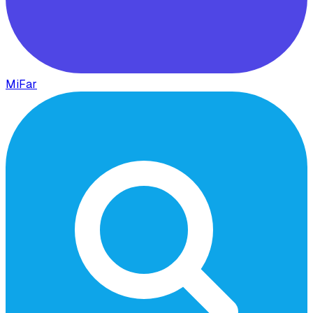
MiFar