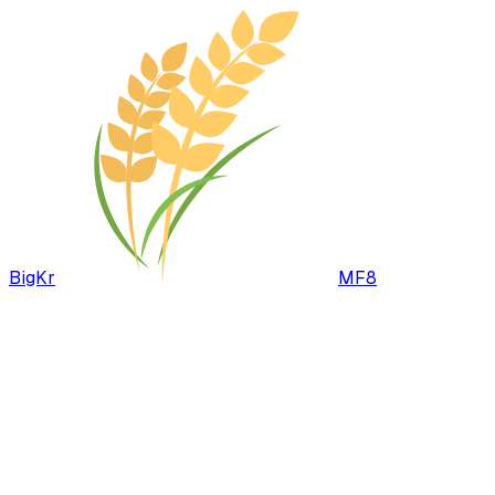
BigKr
MF8