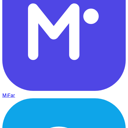
MiFar