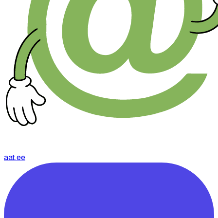
aat.ee