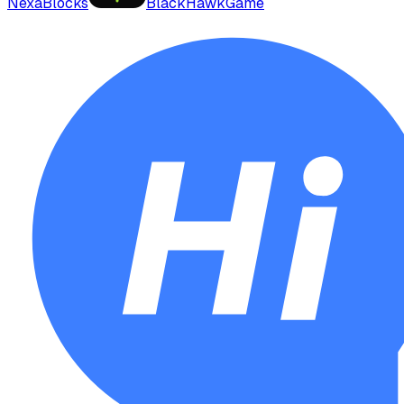
NexaBlocks
BlackHawkGame