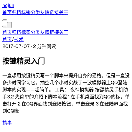
hojun
首页
归档
标签
分类
友情链接
关于
首页
归档
标签
分类
友情链接
关于
首页
/
技术
2017-07-07
·
2 分钟阅读
按键精灵入门
一直想用按键精灵写一个脚本来提升自身的逼格。但是一直没
多少时间学习它。抽空几个小时实战了一波模拟器上QQ登陆
脚本的实现——超简单。 工具： 夜神模拟器 按键精灵手机助
手3.2 先简单的介绍下脚本流程 1.在手机桌面找到QQ的标，单
击打开 2.在QQ界面找到登陆按钮，单击登录 3.在登陆界面找
到QQ账
搞事