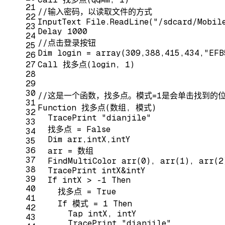
21
//输入密码，以读取文件的方式
22
InputText File.ReadLine("/sdcard/Mobil
23
Delay 1000
24
//点击登录按钮
25
Dim login = array(309,388,415,434,"EFB
26
27
Call 找多点(login, 1)
28
29
30
//这是一个函数，找多点。模式=1是会单击找到的
31
Function 找多点(数组, 模式)
32
  TracePrint "dianjile"
33
  找多点 = False
34
  Dim arr,intX,intY
35
36
  arr = 数组
37
  FindMultiColor arr(0), arr(1), arr(2
38
  TracePrint intX&intY
39
  If intX > -1 Then 
40
    找多点 = True
41
    If 模式 = 1 Then 
42
      Tap intX, intY
43
      TracePrint "dianjile"