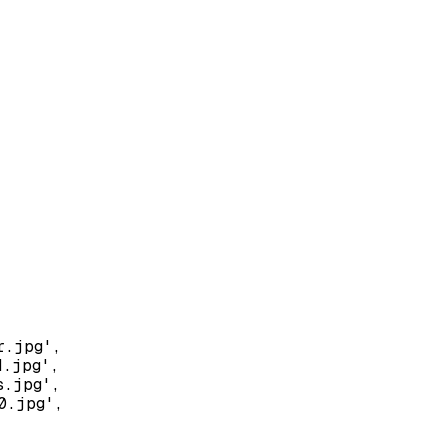
r.jpg'
,
d.jpg'
,
s.jpg'
,
0.jpg'
,