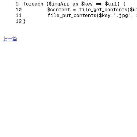
9
foreach
 ($imgArr 
as
 $key => $url) {
10
	$content = file_get_contents($u
11
	file_put_contents($key.
'.jpg'
, 
12
}
上一篇