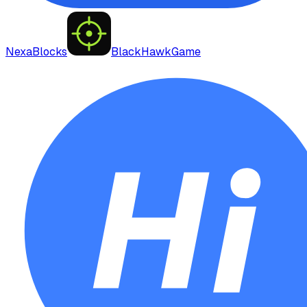
NexaBlocks
BlackHawkGame