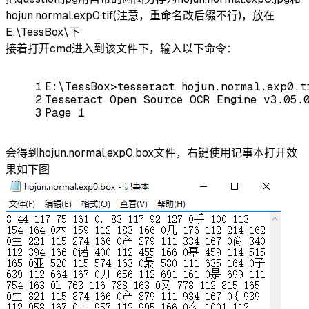
hojun.normal.exp0.tif(注意，重命名改后缀不行)，放在
E:\TessBox\下
接着打开cmd进入到该文件下，输入以下命令：
1
E:\
TessBox
>
tesseract
hojun.normal.exp0.t
2
Tesseract
Open
Source
OCR
Engine
v3
.05.
3
Page
 1
会得到hojun.normal.exp0.box文件，右键使用记事本打开效
果如下图