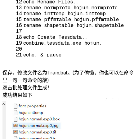
12
echo
Rename
 Files.. 
13
rename
 normproto hojun.normproto 
14
rename
 inttemp hojun.inttemp 
15
rename
 pffmtable hojun.pffmtable 
16
rename
 shapetable hojun.shapetable  
17
18
echo
 Create Tessdata.. 
19
combine_tessdata.exe hojun. 
20
21
echo
. & 
pause
保存，修改文件名为Train.bat。(为了偷懒，你也可以在命令
里一句一句命令的敲)
双击批处理文件生成！
成功结果如下