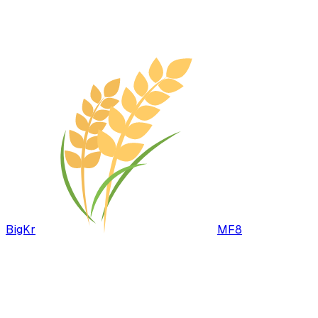
BigKr
MF8