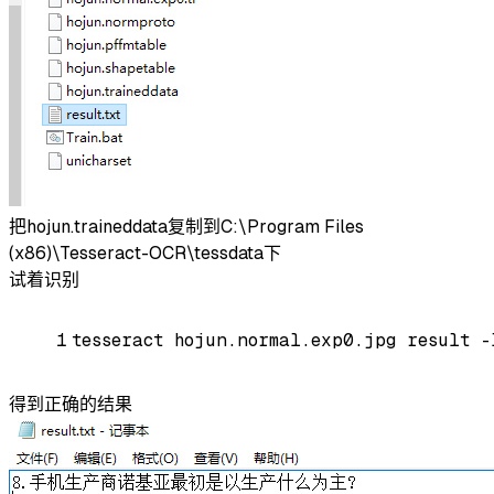
把hojun.traineddata复制到C:\Program Files
(x86)\Tesseract-OCR\tessdata下
试着识别
1
tesseract hojun.normal.exp0.jpg result -
得到正确的结果