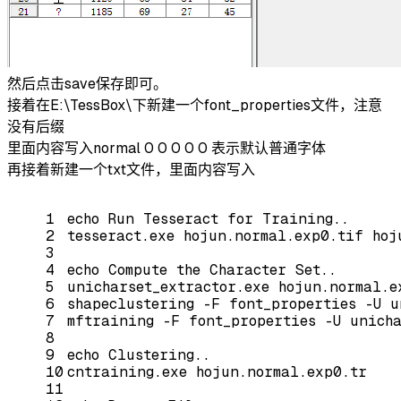
然后点击save保存即可。
接着在E:\TessBox\下新建一个font_properties文件，注意
没有后缀
里面内容写入normal 0 0 0 0 0 表示默认普通字体
再接着新建一个txt文件，里面内容写入
1
echo
 Run Tesseract 
for
 Training.. 
2
tesseract.exe hojun.normal.exp0.tif hoj
3
4
echo
 Compute the Character 
Set
.. 
5
unicharset_extractor.exe hojun.normal.e
6
shapeclustering -F font_properties -U u
7
mftraining -F font_properties -U unich
8
9
echo
 Clustering.. 
10
cntraining.exe hojun.normal.exp0.tr 
11