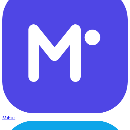
MiFar