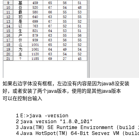
如果右边字体没有框框，左边没有内容是因为java8没安装
好，或者安装了两个java版本，使用的是其他java版本
可以在控制台输入
1
E:>
java
 -
version
2
java
version
 "1.8.0
_101
"
3
Java
(
TM
) 
SE
Runtime
Environment
 (
build
 
4
Java
HotSpot
(
TM
) 64-
Bit
Server
VM
 (
buil