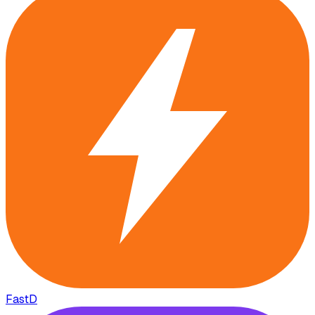
FastD