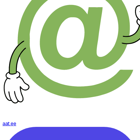
aat.ee