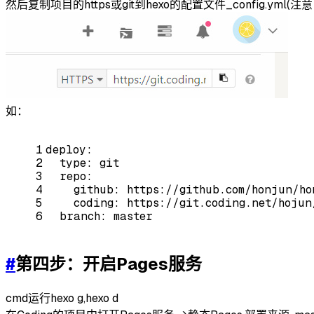
然后复制项目的https或git到hexo的配置文件_config.yml
如：
1
deploy:
2
type:
git
3
repo:
4
github:
https://github.com/honjun/ho
5
coding:
https://git.coding.net/hojun
6
branch:
master
#
第四步：开启Pages服务
cmd运行hexo g,hexo d