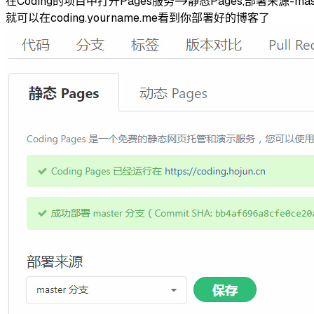
在Coding的项目中打开Pages服务->静态Pages,部署来源-mas
就可以在coding.yourname.me看到你部署好的博客了