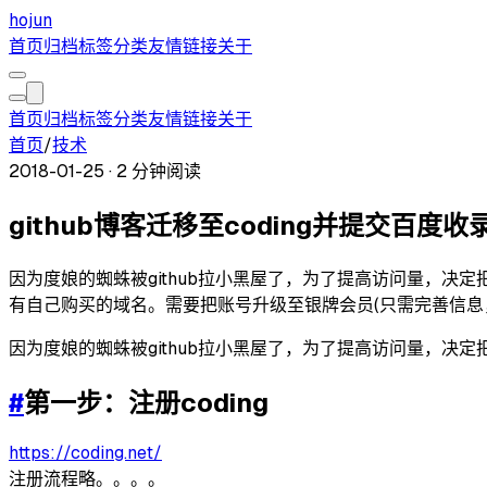
hojun
首页
归档
标签
分类
友情链接
关于
首页
归档
标签
分类
友情链接
关于
首页
/
技术
2018-01-25
·
2 分钟阅读
github博客迁移至coding并提交百度收
因为度娘的蜘蛛被github拉小黑屋了，为了提高访问量，决定把博客迁移至
有自己购买的域名。需要把账号升级至银牌会员(只需完善信息，不
因为度娘的蜘蛛被github拉小黑屋了，为了提高访问量，决定把博客迁
#
第一步：注册coding
https://coding.net/
注册流程略。。。。