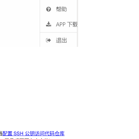
档
配置 SSH 公钥访问代码仓库