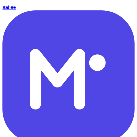
aat.ee