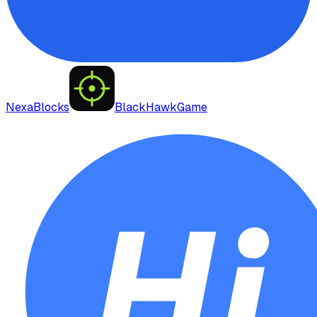
NexaBlocks
BlackHawkGame