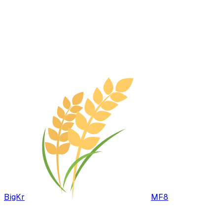
BigKr
MF8