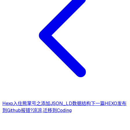
Hexo入住熊掌号之添加JSON_LD数据结构
下一篇
HEXO发布
到Github报错?凉凉,迁移到Coding