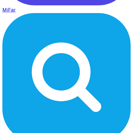
MiFar