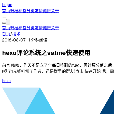
hojun
首页
归档
标签
分类
友情链接
关于
首页
归档
标签
分类
友情链接
关于
首页
/
技术
2018-08-07
·
1 分钟阅读
hexo评论系统之valine快速使用
前言 咳咳，昨天不是立了个每日签到的flag，再计算分值之后，用评
(抠了1元钱打赏了作者，还是群里的群友)点击 快速开始 嗯，需要
hexo