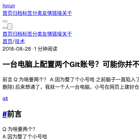
hojun
首页
归档
标签
分类
友情链接
关于
首页
归档
标签
分类
友情链接
关于
首页
/
技术
2018-08-28
·
1 分钟阅读
一台电脑上配置两个Git账号？可能你并
前言 Q:为啥要两个？ A:因为整了个小号哈 之前脑子一直
删除) 后来想通了，我就一个人一台电脑，小号在网页上建好仓
git
#
前言
Q:为啥要两个？
A:因为整了个小号哈