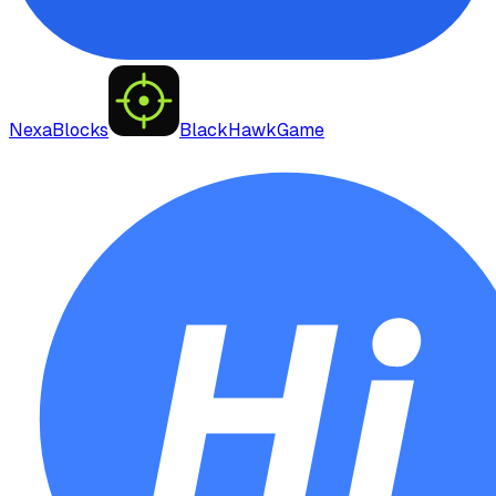
NexaBlocks
BlackHawkGame