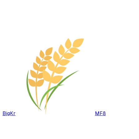
BigKr
MF8