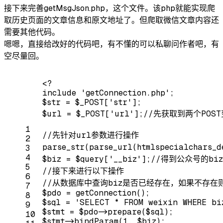
接下来完善getMsgJson.php，这个文件。该php就能实现爬
取历史页面的文章信息和原文地址了。但爬取微信文章内容还
需要其他代码。
嗯嗯，直接给改好的代码吧，有不懂的可以私聊问作者吧，有
空尽量回。
<?
include
'getConnection.php'
;
$str = $_POST[
'str'
];
$url = $_POST[
'url'
];
//先获取到两个POS
1
//先针对url参数进行操作
2
parse_str(parse_url(htmlspecialchars_d
3
4
$biz = $query[
'__biz'
];
//得到公众号的biz
5
//接下来进行以下操作
6
//从数据库中查询biz是否已经存在，如果不存
7
$pdo = getConnection();
8
$sql = 
'SELECT * FROM weixin WHERE bi
9
$stmt = $pdo->prepare($sql);
10
$stmt->bindParam(
1
, $biz);