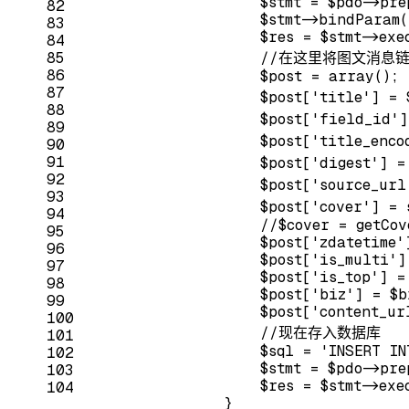
                    $stmt = $pdo->pre
82
                    $stmt->bindParam(
83
                    $res = $stmt->exe
84
85
//在这里将图文消息
86
                    $post = 
array
();
87
                    $post[
'title'
] = 
88
                    $post[
'field_id'
]
89
                    $post[
'title_enco
90
91
                    $post[
'digest'
] =
92
                    $post[
'source_url
93
                    $post[
'cover'
] = 
94
//$cover = getCov
95
                    $post[
'zdatetime'
96
                    $post[
'is_multi'
]
97
                    $post[
'is_top'
] =
98
                    $post[
'biz'
] = $b
99
                    $post[
'content_ur
100
//现在存入数据库
101
                    $sql = 
'INSERT IN
102
                    $stmt = $pdo->pre
103
                    $res = $stmt->exec
104
                }