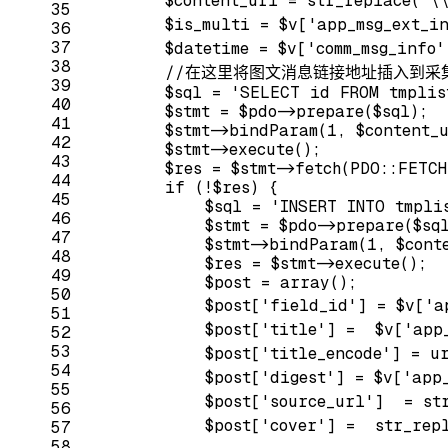
        $content_url = str_replace(
"\
35
        $is_multi = $v[
'app_msg_ext_i
36
37
        $datetime = $v[
'comm_msg_info'
38
//在这里将图文消息链接地址插入到
39
        $sql = 
'SELECT id FROM tmplis
40
        $stmt = $pdo->prepare($sql);
41
        $stmt->bindParam(
1
, $content_
42
        $stmt->execute();
43
        $res = $stmt->fetch(PDO::FETCH
44
if
 (!$res) {
45
            $sql = 
'INSERT INTO tmpli
46
            $stmt = $pdo->prepare($sq
47
            $stmt->bindParam(
1
, $cont
48
            $res = $stmt->execute();
49
            $post = 
array
();
50
            $post[
'field_id'
] = $v[
'a
51
            $post[
'title'
] =  $v[
'app
52
53
            $post[
'title_encode'
] = ur
54
            $post[
'digest'
] = $v[
'app
55
            $post[
'source_url'
]  = st
56
            $post[
'cover'
] =  str_rep
57
58