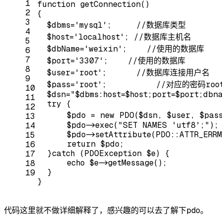
1
function
getConnection
()
2
{
3
  $dbms=
'mysql'
;     
//数据库类型
4
  $host=
'localhost'
; 
//数据库主机名
5
  $dbName=
'weixin'
;    
//使用的数据库
6
7
  $port=
'3307'
;    
//使用的数据库
8
  $user=
'root'
;      
//数据库连接用户名
9
  $pass=
'root'
;          
//对应的密码roo
10
  $dsn=
"$dbms:host=$host;port=$port;dbn
11
try
 {
12
      $pdo = 
new
 PDO($dsn, $user, $pas
13
      $pdo->exec(
"SET NAMES 'utf8';"
);
14
      $pdo->setAttribute(PDO::ATTR_ERR
15
return
 $pdo;
16
  }
catch
 (PDOException $e) {
17
echo
 $e->getMessage();
18
  }
19
}
代码这里就不做详细解释了，感兴趣的可以去了解下pdo。