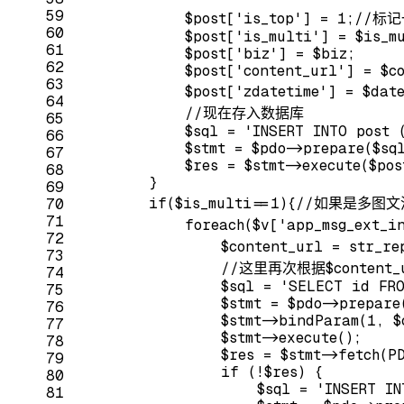
59
            $post[
'is_top'
] = 
1
;
//标
60
            $post[
'is_multi'
] = $is_m
61
            $post[
'biz'
] = $biz;
62
            $post[
'content_url'
] = $c
63
            $post[
'zdatetime'
] = $date
64
//现在存入数据库
65
            $sql = 
'INSERT INTO post 
66
            $stmt = $pdo->prepare($sq
67
            $res = $stmt->execute($pos
68
        }
69
if
($is_multi==
1
){
//如果是多图文
70
71
foreach
($v[
'app_msg_ext_i
72
                $content_url = str_re
73
//这里再次根据$conten
74
                $sql = 
'SELECT id FRO
75
                $stmt = $pdo->prepare
76
                $stmt->bindParam(
1
, $
77
                $stmt->execute();
78
                $res = $stmt->fetch(P
79
if
 (!$res) {
80
                    $sql = 
'INSERT IN
81