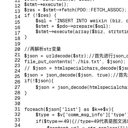
11
$stmt->execute();
12
$res = $stmt->fetch(PDO::FETCH_ASSOC);
13
if
 (!$res) {
14
    $sql = 
'INSERT INTO weixin (biz, 
15
    $stmt = $pdo->prepare($sql);
16
    $stmt->execute(
array
($biz, strtoti
17
}
18
19
//再解析str变量
20
21
$json = urldecode($str);
//首先进行json_d
22
file_put_contents(
'./his.txt'
, $json);
23
// $json = htmlspecialchars_decode($
24
$json = json_decode($json, 
true
);
//首先
25
if
(!$json){
26
27
    $json = json_decode(htmlspecialcha
28
}
29
30
31
foreach
($json[
'list'
] 
as
 $k=>$v){
32
    $type = $v[
'comm_msg_info'
][
'type'
33
if
($type==
49
){
//type=49代表是图文消
34