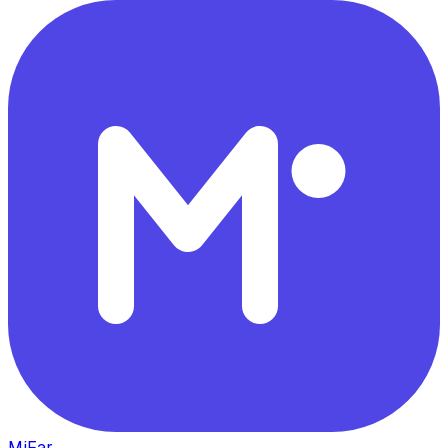
MiFar