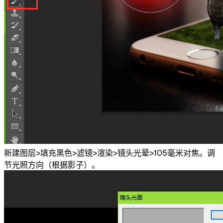
新建图层>填充黑色>滤镜>渲染>镜头光晕>105毫米对焦。调
节光照方向（根据影子）。