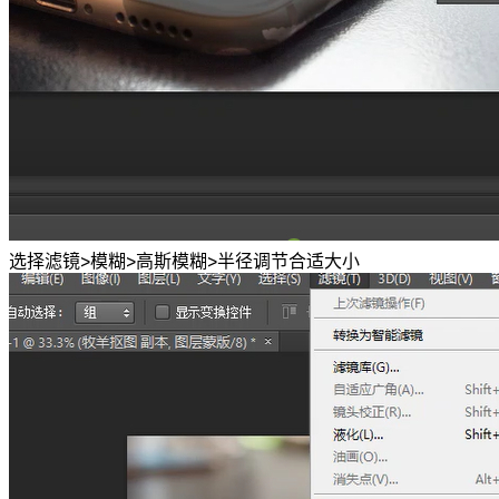
选择滤镜>模糊>高斯模糊>半径调节合适大小