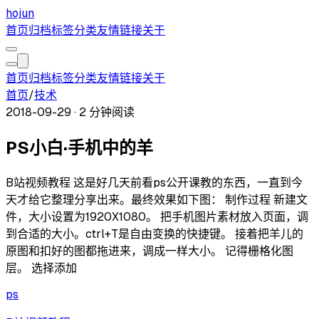
hojun
首页
归档
标签
分类
友情链接
关于
首页
归档
标签
分类
友情链接
关于
首页
/
技术
2018-09-29
·
2 分钟阅读
PS小白·手机中的羊
B站视频教程 这是好几天前看ps公开课教的东西，一直到今
天才给它整理分享出来。最终效果如下图： 制作过程 新建文
件，大小设置为1920X1080。 把手机图片素材放入页面，调
到合适的大小。ctrl+T是自由变换的快捷键。 接着把羊儿的
原图和扣好的图都拖进来，调成一样大小。 记得栅格化图
层。 选择添加
ps