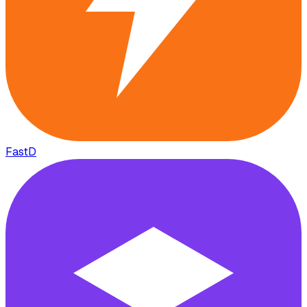
FastD