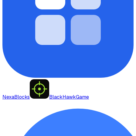
NexaBlocks
BlackHawkGame