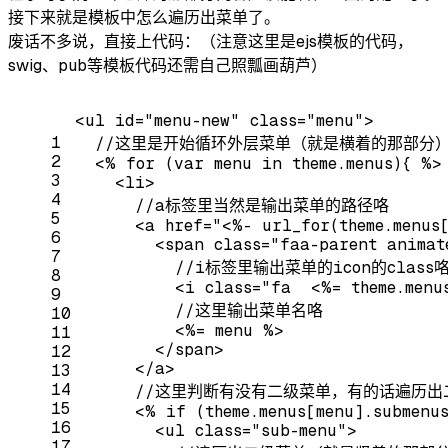
接下来就是模板中怎么遍历出菜单了。
废话不多说，直接上代码：（注意这里是ejs模板的代码，
swig、pub等模板代码还需自己照瓢画葫芦）
<
ul
id
=
"menu-new"
class
=
"menu"
>
1
  //这里是开始循环外层菜单（就是横着的那部分
2
<
%
for
 (
var
menu
in
theme.menus
){ %>
3
<
li
>
4
      //a标签里当然是输出菜单的路径咯
5
<
a
href
=
"<%- url_for(theme.menus
6
<
span
class
=
"faa-parent animat
7
          //i标签里输出菜单的icon的class
8
<
i
class
=
"fa  <%= theme.menu
9
          //这里输出菜单名咯
10
<
%=
menu
 %>
11
</
span
>
12
</
a
>
13
14
      //这里判断有没有二级菜单，有的话遍历
15
<
%
if
 (
theme.menus
[
menu
]
.submenu
16
<
ul
class
=
"sub-menu"
>
17