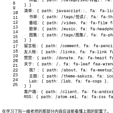
8
}
}
9
清单:
{
path:
javascript:;,
fa:
fa-li
10
书单:
{
path:
/tags/悦读/,
fa:
fa-th
11
12
番组:
{
path:
/video,
fa:
fa-film
f
13
歌单:
{
path:
/music,
fa:
fa-headph
14
图集:
{
path:
/tags/图集/,
fa:
fa-ph
15
}
}
16
留言板:
{
path:
/comment,
fa:
fa-penci
17
18
友人帐:
{
path:
/links,
fa:
fa-link
f
19
赞赏:
{
path:
/donate,
fa:
fa-heart
f
20
关于:
{
path:
/,
fa:
fa-leaf
faa-wren
21
我？:
{
path:
/about,
fa:
fa-meetup
22
23
主题:
{
path:
/theme-sakura,
fa:
ic
24
Lab:
{
path:
/lab,
fa:
fa-cogs
},
25
}
}
客户端:
{
path:
/client,
fa:
fa-andro
RSS:
{
path:
/atom.xml,
fa:
fa-rss
f
在学习了阮一峰老师的那部分内容应该能看懂上图的配置了。