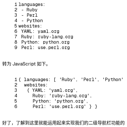
1
languages:
2
-
Ruby
3
-
Perl
4
-
Python
5
websites:
6
YAML:
yaml.org
7
Ruby:
ruby-lang.org
8
Python:
python.org
9
Perl:
use.perl.org
转为 JavaScript 如下。
1
{
languages:
[
'Ruby'
,
'Perl'
,
'Python'
2
websites:
3
{
YAML:
'yaml.org'
,
4
Ruby:
'ruby-lang.org'
,
5
Python:
'python.org'
,
6
Perl:
'use.perl.org'
}
}
好了，了解到这里就能运用起来实现我们的二级导航栏功能的