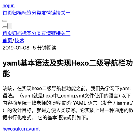
hojun
首页
归档
标签
分类
友情链接
关于
首页
归档
标签
分类
友情链接
关于
首页
/
技术
2019-01-08
·
5 分钟阅读
yaml基本语法及实现Hexo二级导航栏功
能
咳咳，在实现hexo二级导航栏功能之前，我们先学习下yaml
语法。（yaml就是hexo中_config.yml文件使用的语言) 以下
内容摘至阮一峰老师的博客 简介 YAML 语言（发音 /ˈjæməl/
）的设计目标，就是方便人类读写。它实质上是一种通用的数
据串行化格式。 它的基本语法规则如下。
hexo
sakura
yaml