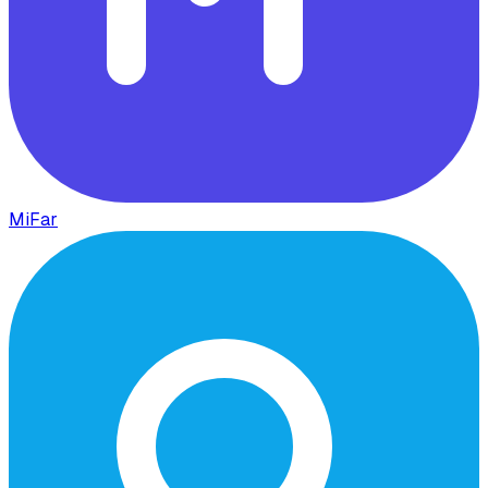
MiFar