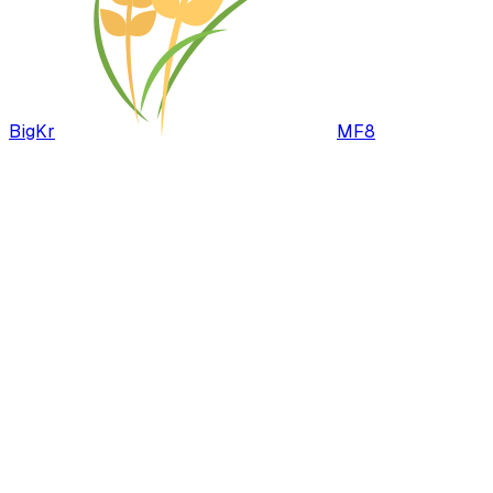
BigKr
MF8