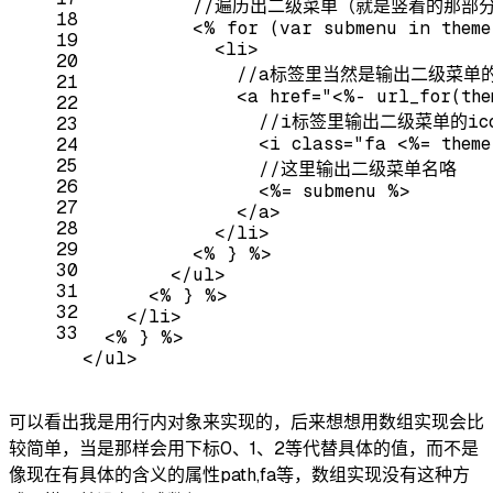
          //遍历出二级菜单（就是竖着的那部
18
<
%
for
 (
var
submenu
in
theme
19
<
li
>
20
              //a标签里当然是输出二级菜
21
<
a
href
=
"<%- url_for(the
22
                //i标签里输出二级菜单的ic
23
<
i
class
=
"fa <%= theme
24
25
                //这里输出二级菜单名咯
26
<
%=
submenu
 %>
27
</
a
>
28
</
li
>
29
<
%
 } %>
30
</
ul
>
31
<
%
 } %>
32
</
li
>
33
<
%
 } %>
</
ul
>
可以看出我是用行内对象来实现的，后来想想用数组实现会比
较简单，当是那样会用下标0、1、2等代替具体的值，而不是
像现在有具体的含义的属性path,fa等，数组实现没有这种方