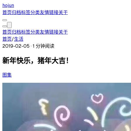
hojun
首页
归档
标签
分类
友情链接
关于
首页
归档
标签
分类
友情链接
关于
首页
/
生活
2019-02-05
·
1 分钟阅读
新年快乐，猪年大吉！
图集