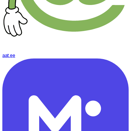
aat.ee