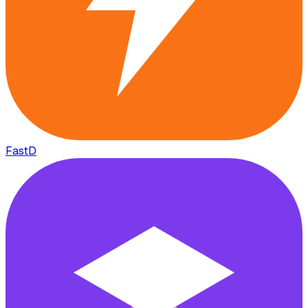
FastD