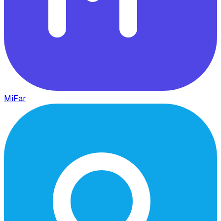
MiFar