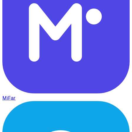
MiFar