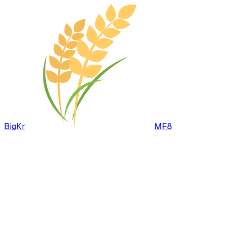
BigKr
MF8