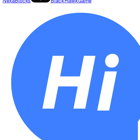
NexaBlocks
BlackHawkGame