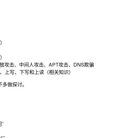
）
址）
放攻击、中间人攻击、APT攻击、DNS欺骗
读、上写、下写和上读（相关知识）
不多做探讨。
”