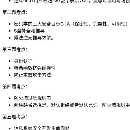
还有linux用户权限rwx数字表示700，意思可读可写可
第二题考点：
密码学的三大安全目标C.I.A（保密性、完整性、可用性
S盒补全和推导
乘法逆元推导求解。
第三题考点：
身份认证
哈希函数抗强碰撞性
防止重放攻击方法
第四题考点：
防火墙过滤规则表
两种缺省选择是，默认拒绝或者默认允许。防火墙规则中的三种
第五题考点：
信息系统安全开发生命周期