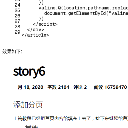
      })
24
      valine.Q(location.pathname.repla
25
document
.getElementById(
"valine
26
      })
27
</
script
>
28
</
div
>
29
</
article
>
效果如下：