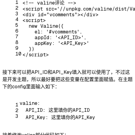
1
<!-- valine评论 -->
2
<
script
src
=
'//unpkg.com/valine/dist/V
3
<
div
id
=
"vcomments"
>
</
div
>
4
<
script
>
5
new
 Valine({
6
    el: 
'#vcomments'
,
7
    appId: 
'<API_ID>'
,
8
    appKey: 
'<API_Key>'
9
  })
10
</
script
>
接下来可以把API_ID和API_Key填入就可以使用了，不过这
是开发主题，所以最好要把这些变量在配置里面赋值。在主题
下的config里面输入如下：
valine:
1
API_ID:
这里填你的API_ID
2
3
API_Key:
这里填你的API_Key