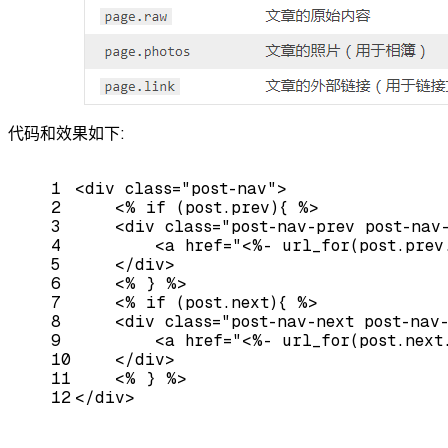
代码和效果如下:
1
<
div
class
=
"post-nav"
>
2
<
%
if
 (
post.prev
){ %>
3
<
div
class
=
"post-nav-prev post-nav
4
<
a
href
=
"<%- url_for(post.prev
5
</
div
>
6
<
%
 } %>
7
<
%
if
 (
post.next
){ %>
8
<
div
class
=
"post-nav-next post-nav
9
<
a
href
=
"<%- url_for(post.next
10
</
div
>
11
<
%
 } %>
12
</
div
>