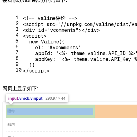
接着修改valine部分代码如下：
1
<!-- valine评论 -->
2
<
script
src
=
'//unpkg.com/valine/dist/V
3
<
div
id
=
"vcomments"
>
</
div
>
4
<
script
>
5
new
 Valine({
6
    el: 
'#vcomments'
,
7
    appId: 
'<%- theme.valine.API_ID %>
8
    appKey: 
'<%- theme.valine.API_Key 
9
  })
10
</
script
>
网页上显示如下: