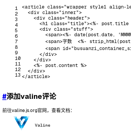
<
article
class
=
"wrapper style1 align-l
1
<
div
class
=
"inner"
>
2
<
div
class
=
"header"
>
3
<
h1
class
=
"title"
>
<
%-
post.title
4
<
div
class
=
"stuff"
>
5
<
span
>
<
%-
date
(
post.date
, '
MMM
6
<
span
>
字数  
<
%-
strip_html
(
post
7
8
<
span
id
=
"busuanzi_container_s
9
</
div
>
10
</
div
>
11
<
%-
post.content
 %>
12
</
div
>
13
</
article
>
#
添加valine评论
前往valine.js.org官网，查看文档：