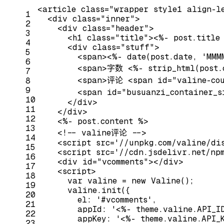
<
article
class
=
"wrapper style1 align-l
1
<
div
class
=
"inner"
>
2
<
div
class
=
"header"
>
3
<
h1
class
=
"title"
>
<
%-
post.title
4
<
div
class
=
"stuff"
>
5
<
span
>
<
%-
date
(
post.date
, '
MMM
6
<
span
>
字数 
<
%-
strip_html
(
post.
7
<
span
>
评论 
<
span
id
=
"valine-co
8
9
<
span
id
=
"busuanzi_container_s
10
</
div
>
11
</
div
>
12
<
%-
post.content
 %>
13
<!-- valine评论 -->
14
<
script
src
=
'//unpkg.com/valine/di
15
<
script
src
=
'//cdn.jsdelivr.net/np
16
<
div
id
=
"vcomments"
>
</
div
>
17
<
script
>
18
var
 valine = 
new
 Valine();
19
      valine.init({
20
        el: 
'#vcomments'
,
21
        appId: 
'<%- theme.valine.API_I
22
        appKey: 
'<%- theme.valine.API_
23