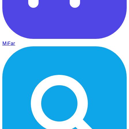
MiFar