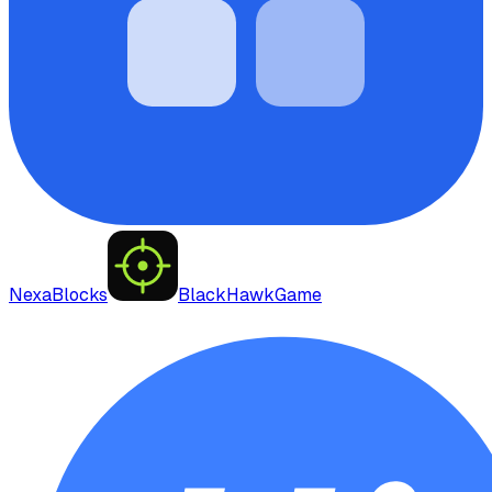
NexaBlocks
BlackHawkGame