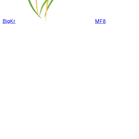
BigKr
MF8