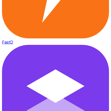
FastD