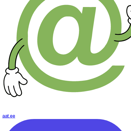
aat.ee