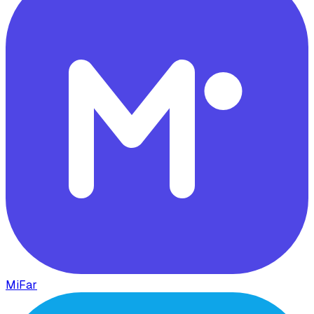
MiFar