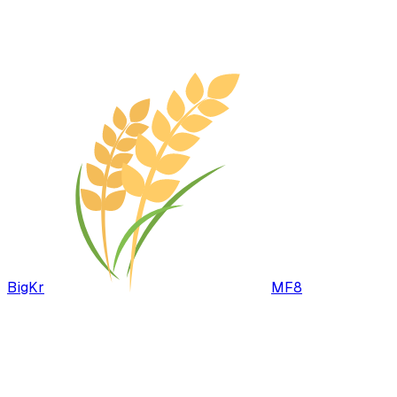
BigKr
MF8