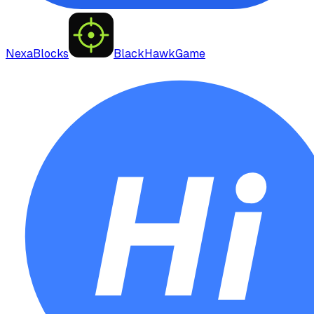
NexaBlocks
BlackHawkGame