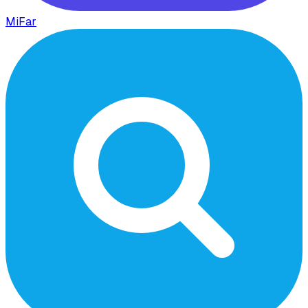
MiFar