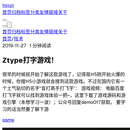
hojun
首页
归档
标签
分类
友情链接
关于
首页
归档
标签
分类
友情链接
关于
首页
/
技术
2019-11-27
·
1 分钟阅读
Ztype打字游戏！
很早的时候就开始了解这款游戏了，记得是H5刚开始火爆的
时候，你搜H5小游戏就会搜到这款游戏。不过在国内它有一
个土气贴切的名字“盲打高手打飞字”： 游戏视频： 电脑百度
打飞字就可以找到游戏体验一把~，这里下载了游戏源码和游
戏引擎（本想学习一波）；公众号回复demo017获取。 要学
习的话当然要了解下游
game