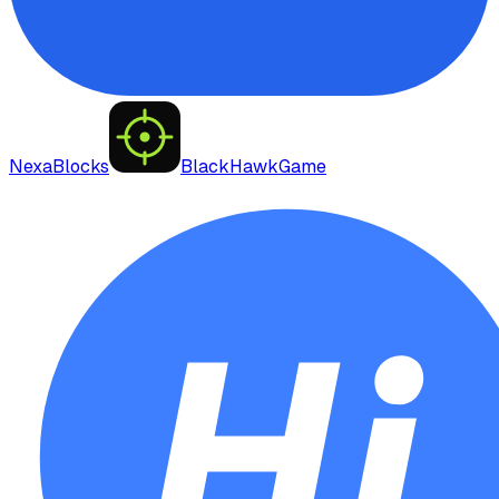
NexaBlocks
BlackHawkGame