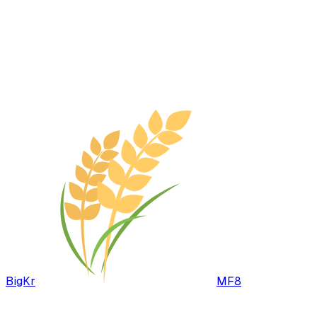
BigKr
MF8