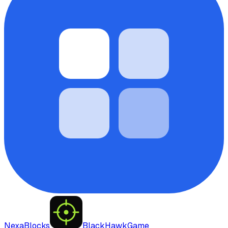
NexaBlocks
BlackHawkGame