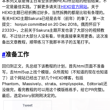
本系列文章是博主日常业余折腾HEXO所总结的经验结果，不
一定是最佳实践。了解更多请关注
HEXO官方网站
。关于
HEXO主题已经折腾过好多，当然拆腾的都是比较有条理的。
有关HEXO主题Sakura已经是去年（前年）的事了，第一次
提交： honjun committed on 20 Dec 2018。偶而怀旧下
23333~，之前关于Sakura主题开发也录了大部分的视频教
程，不过估计大部分人没有看，毕竟直接拿来用更香。这次准
备出文章教程，顺带练习下我那半吊子的五笔打字。
#
准备工作
回归到正文，先总结下该教程的计划，首先html页面不准备
写，去html5up上找个模版，众所周知（不知道的现在也知道
了）这个网站已经出了好几个HEXO博客，包括
Phantom、Massively、strata、simplyspoke、Editorial(还
没做完，看完教程的可以用这个模版练练手，给它PR完整)。
最后，选定story就刚刚决定的。