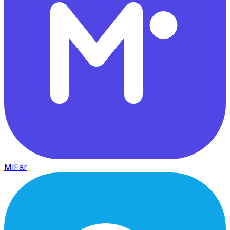
MiFar