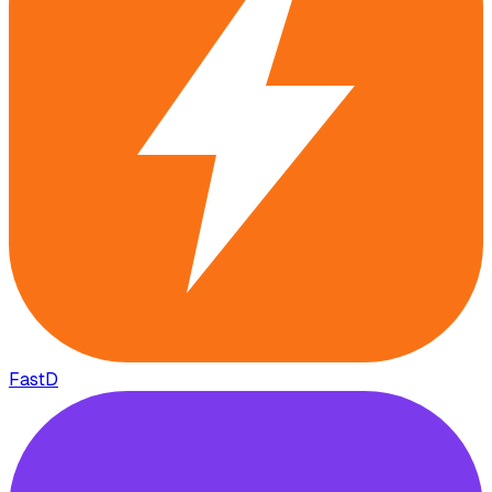
FastD