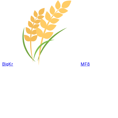
BigKr
MF8