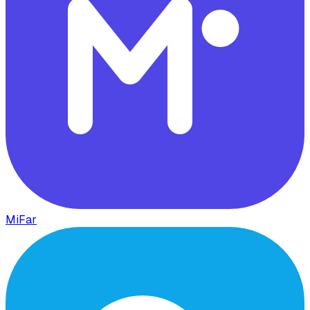
MiFar