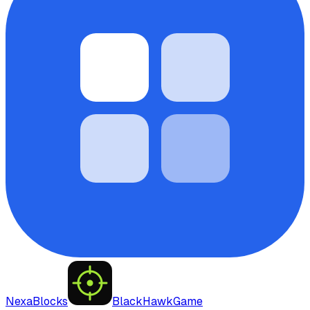
NexaBlocks
BlackHawkGame