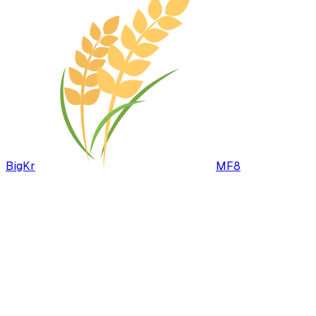
BigKr
MF8