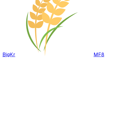
BigKr
MF8