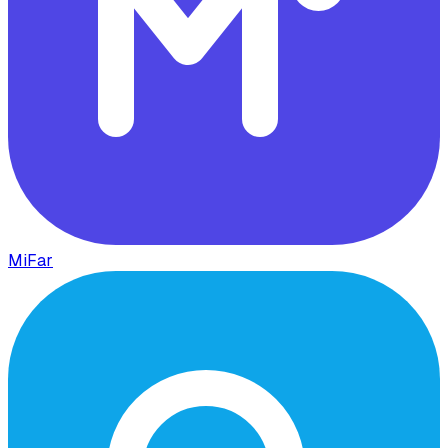
MiFar