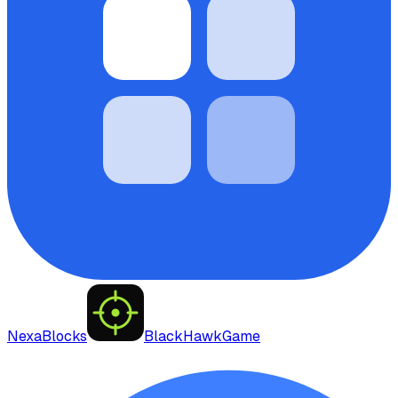
NexaBlocks
BlackHawkGame