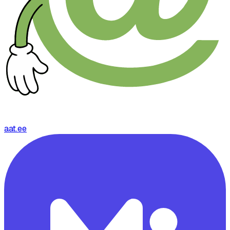
aat.ee