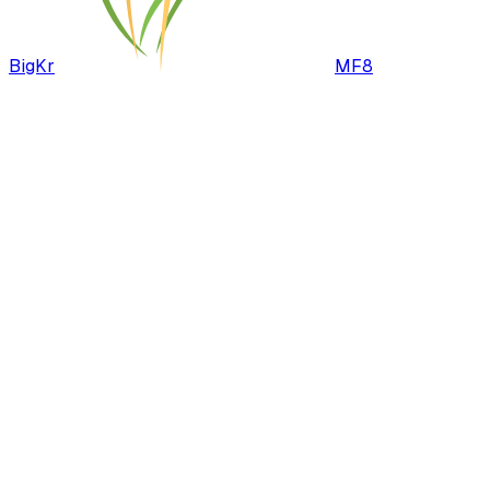
BigKr
MF8