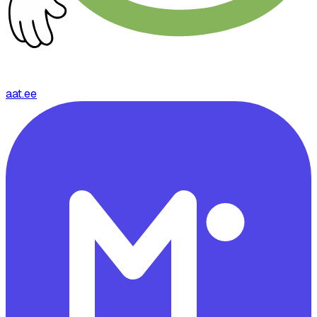
aat.ee