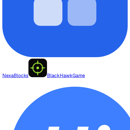
NexaBlocks
BlackHawkGame