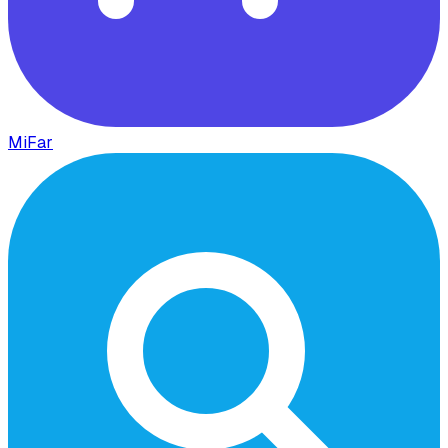
MiFar