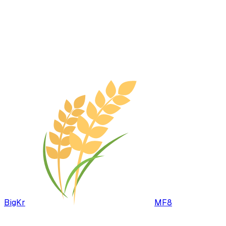
BigKr
MF8