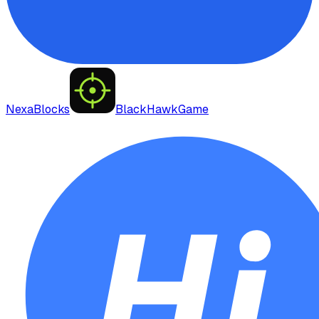
NexaBlocks
BlackHawkGame