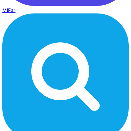
MiFar