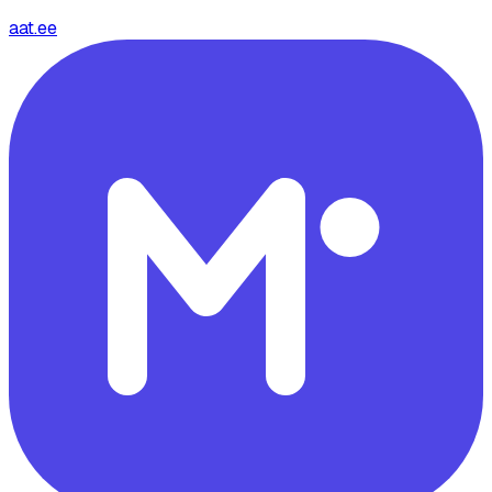
aat.ee