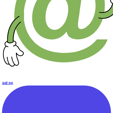
aat.ee