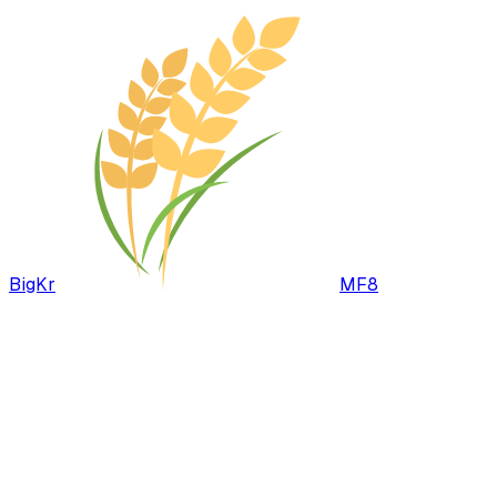
BigKr
MF8