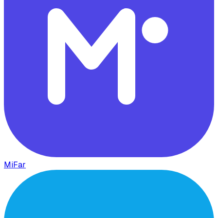
MiFar