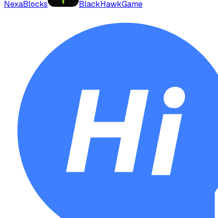
NexaBlocks
BlackHawkGame