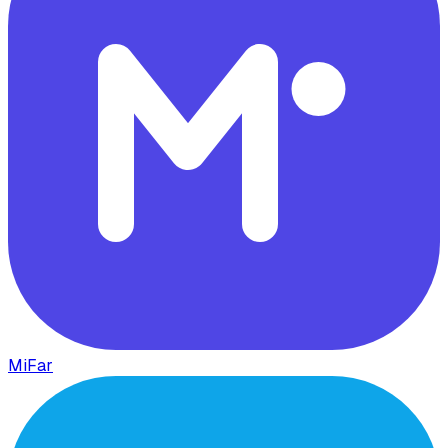
MiFar