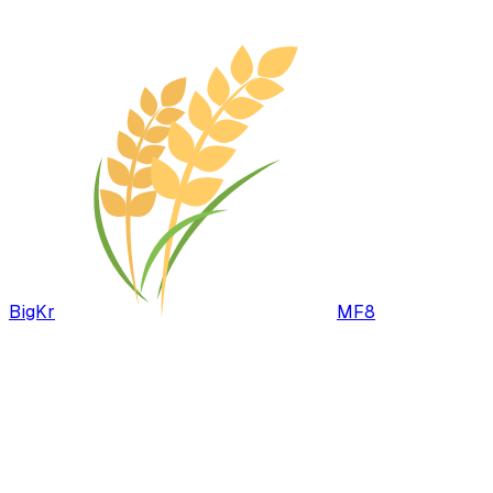
BigKr
MF8