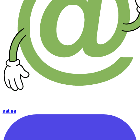
aat.ee