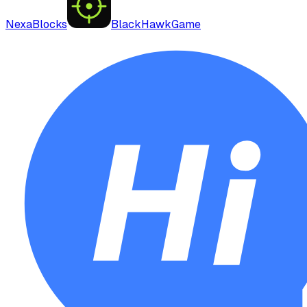
NexaBlocks
BlackHawkGame