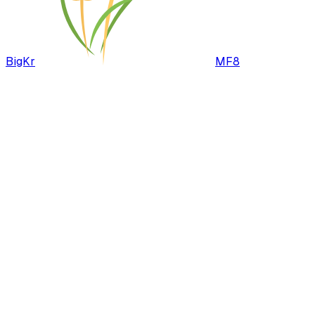
BigKr
MF8