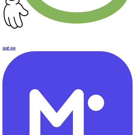
aat.ee