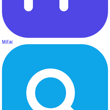
MiFar