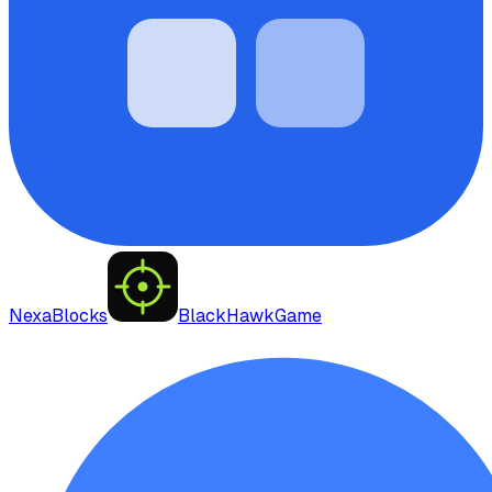
NexaBlocks
BlackHawkGame